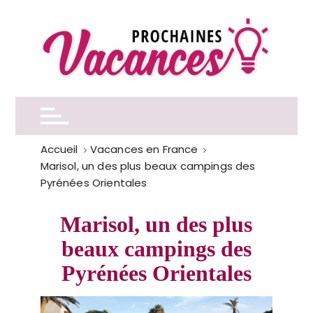
P
a
s
s
e
Prochaines vacances
r
a
u
c
Accueil
Vacances en France
o
Marisol, un des plus beaux campings des
n
Pyrénées Orientales
t
e
Marisol, un des plus
n
beaux campings des
u
Pyrénées Orientales